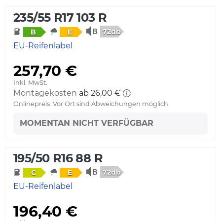
235/55 R17 103 R
72db
B
E
EU-Reifenlabel
257,70 €
Inkl. MwSt.
Montagekosten
ab 26,00 €
Onlinepreis. Vor Ort sind Abweichungen möglich.
MOMENTAN NICHT VERFÜGBAR
195/50 R16 88 R
72db
C
E
EU-Reifenlabel
196,40 €