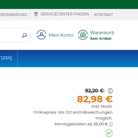
SERVICECENTER FINDEN
EREINBARUNG
KONTAKT
ie suchen
Warenkorb
Mein Konto
Kein Artikel
TIPPS
92,20 €
82,98
€
Inkl. MwSt.
Onlinepreis. Vor Ort sind Abweichungen
möglich.
Montagekosten ab 26,00 €