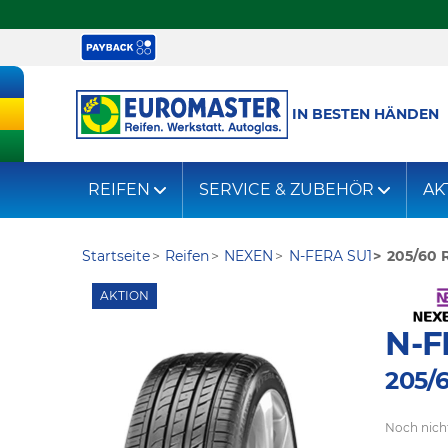
IN BESTEN HÄNDEN
REIFEN
SERVICE & ZUBEHÖR
AK
Startseite
Reifen
NEXEN
N-FERA SU1
205/60 
AKTION
N-F
205/
Noch nich