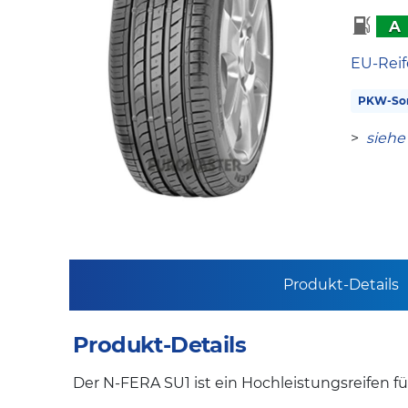
A
EU-Reif
PKW-So
>
siehe
Produkt-Details
Produkt-Details
Der N-FERA SU1 ist ein Hochleistungsreifen für