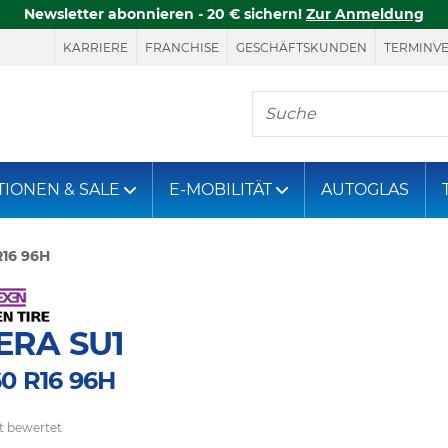
Newsletter abonnieren - 20 € sichern!
Zur Anmeldung
KARRIERE
FRANCHISE
GESCHÄFTSKUNDEN
TERMINV
Hier finden Sie, was S
TIONEN & SALE
E-MOBILITÄT
AUTOGLAS
R16 96H
ERA SU1
60 R16 96H
t bewertet