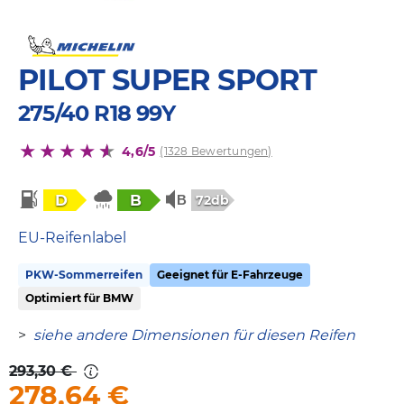
PILOT SUPER SPORT
275/40 R18 99Y
4,6/5
(1328 Bewertungen)
D
B
72db
EU-Reifenlabel
PKW-Sommerreifen
Geeignet für E-Fahrzeuge
Optimiert für BMW
>
siehe andere Dimensionen für diesen Reifen
293,30 €
278,64
€