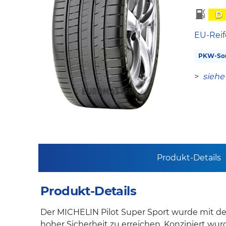
D
EU-Reif
PKW-So
>
siehe
Produkt-Details
Produkt-Details
Der MICHELIN Pilot Super Sport wurde mit de
hoher Sicherheit zu erreichen. Konzipiert wu