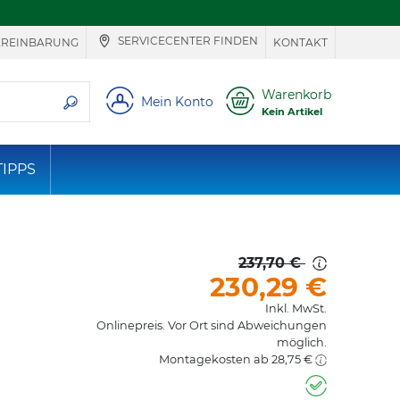
SERVICECENTER FINDEN
EREINBARUNG
KONTAKT
ie suchen
Warenkorb
Mein Konto
Kein Artikel
TIPPS
237,70 €
230,29
€
Inkl. MwSt.
Onlinepreis. Vor Ort sind Abweichungen
möglich.
Montagekosten ab 28,75 €