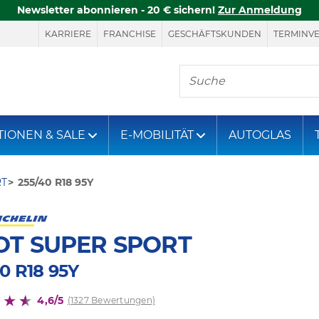
Newsletter abonnieren - 20 € sichern!
Zur Anmeldung
KARRIERE
FRANCHISE
GESCHÄFTSKUNDEN
TERMINV
Hier finden Sie, was S
TIONEN & SALE
E-MOBILITÄT
AUTOGLAS
RT
255/40 R18 95Y
OT SUPER SPORT
0 R18 95Y
4,6/5
(1327 Bewertungen)