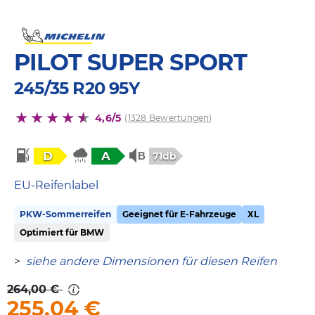
PILOT SUPER SPORT
245/35 R20 95Y
4,6/5
(1328 Bewertungen)
D
A
71db
EU-Reifenlabel
PKW-Sommerreifen
Geeignet für E-Fahrzeuge
XL
Optimiert für BMW
>
siehe andere Dimensionen für diesen Reifen
264,00 €
255,04
€