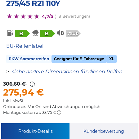
275/45 R21 110Y
4,7/5
(118 Bewertungen)
B
B
72db
EU-Reifenlabel
PKW-Sommerreifen
Geeignet für E-Fahrzeuge
XL
>
siehe andere Dimensionen für diesen Reifen
306,60 €
275,94
€
Inkl. MwSt.
Onlinepreis. Vor Ort sind Abweichungen möglich.
Montagekosten ab 33,75 €
Produkt-Details
Kundenbewertung