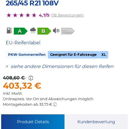
265/45 R21 108V
4,7/5
(118 Bewertungen)
A
B
72db
EU-Reifenlabel
PKW-Sommerreifen
Geeignet für E-Fahrzeuge
XL
>
siehe andere Dimensionen für diesen Reifen
408,60 €
403,32
€
Inkl. MwSt.
Onlinepreis. Vor Ort sind Abweichungen möglich.
Montagekosten ab 33,75 €
Produkt-Details
Kundenbewertung