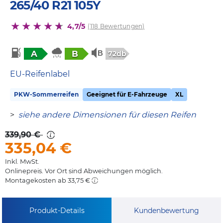
265/40 R21 105Y
4,7/5
(118 Bewertungen)
A
B
72db
EU-Reifenlabel
PKW-Sommerreifen
Geeignet für E-Fahrzeuge
XL
>
siehe andere Dimensionen für diesen Reifen
339,90 €
335,04
€
Inkl. MwSt.
Onlinepreis. Vor Ort sind Abweichungen möglich.
Montagekosten ab 33,75 €
Produkt-Details
Kundenbewertung