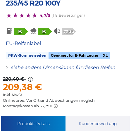
235/45 R20 100Y
4,7/5
(118 Bewertungen)
B
B
72db
EU-Reifenlabel
PKW-Sommerreifen
Geeignet für E-Fahrzeuge
XL
>
siehe andere Dimensionen für diesen Reifen
220,40 €
209,38
€
Inkl. MwSt.
Onlinepreis. Vor Ort sind Abweichungen möglich.
Montagekosten ab 33,75 €
Produkt-Details
Kundenbewertung