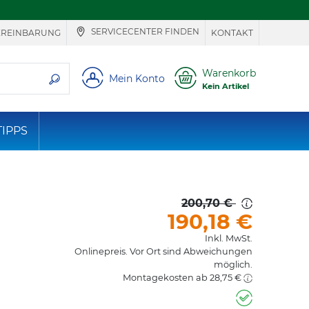
SERVICECENTER FINDEN
EREINBARUNG
KONTAKT
ie suchen
Warenkorb
Mein Konto
Kein Artikel
TIPPS
200,70 €
190,18
€
Inkl. MwSt.
Onlinepreis. Vor Ort sind Abweichungen
möglich.
Montagekosten ab 28,75 €