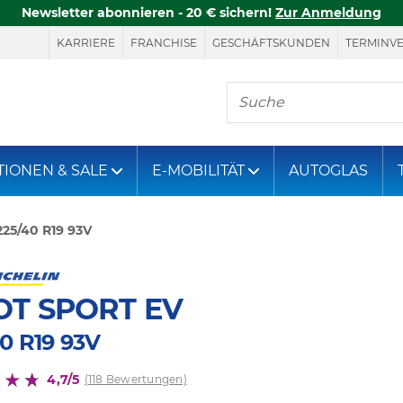
Newsletter abonnieren - 20 € sichern!
Zur Anmeldung
KARRIERE
FRANCHISE
GESCHÄFTSKUNDEN
TERMINV
Hier finden Sie, was S
TIONEN & SALE
E-MOBILITÄT
AUTOGLAS
225/40 R19 93V
OT SPORT EV
0 R19 93V
4,7/5
(118 Bewertungen)