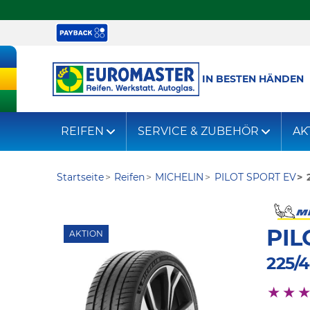
IN BESTEN HÄNDEN
REIFEN
SERVICE & ZUBEHÖR
AK
Startseite
Reifen
MICHELIN
PILOT SPORT EV
PIL
AKTION
225/4