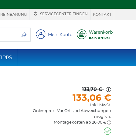
SERVICECENTER FINDEN
EREINBARUNG
KONTAKT
ie suchen
Warenkorb
Mein Konto
Kein Artikel
TIPPS
133,70 €
133,06
€
Inkl. MwSt.
Onlinepreis. Vor Ort sind Abweichungen
möglich.
Montagekosten ab 26,00 €