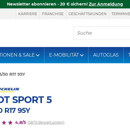
Newsletter abonnieren - 20 € sichern!
Zur Anmeldung
KARRIERE
FRANCHISE
GESCHÄFTSKUNDEN
TERMINV
Hier finden Sie, was S
TIONEN & SALE
E-MOBILITÄT
AUTOGLAS
5/50 R17 95Y
OT SPORT 5
0 R17 95Y
4,8/5
(5876 Bewertungen)