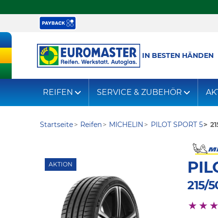
IN BESTEN HÄNDEN
REIFEN
SERVICE & ZUBEHÖR
AK
Startseite
Reifen
MICHELIN
PILOT SPORT 5
21
PIL
AKTION
215/5