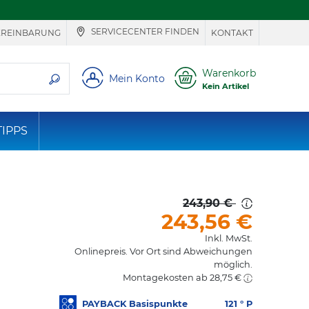
SERVICECENTER FINDEN
EREINBARUNG
KONTAKT
ie suchen
Warenkorb
Mein Konto
Kein Artikel
TIPPS
243,90 €
243,56
€
Inkl. MwSt.
Onlinepreis. Vor Ort sind Abweichungen
möglich.
Montagekosten ab 28,75 €
PAYBACK Basispunkte
121
° P