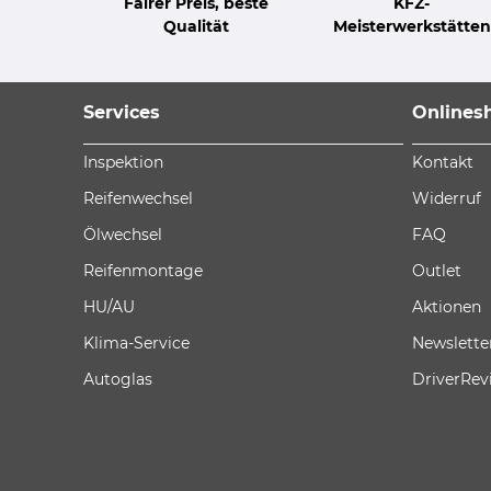
Fairer Preis, beste
KFZ-
Qualität
Meisterwerkstätten
Services
Onlines
Inspektion
Kontakt
Reifenwechsel
Widerruf
Ölwechsel
FAQ
Reifenmontage
Outlet
HU/AU
Aktionen
Klima-Service
Newslette
Autoglas
DriverRev