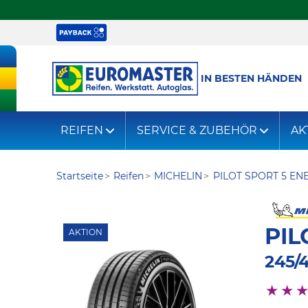
IN BESTEN HÄNDEN
REIFEN
SERVICE & ZUBEHÖR
AK
Startseite
Reifen
MICHELIN
PILOT SPORT 5 EN
PIL
AKTION
245/4