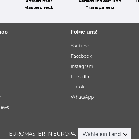
Kostenloser
Verlässlichkeit und
E
Mastercheck
Transparenz
hop
Folge uns!
Youtube
Facebook
Instagram
LinkedIn
TikTok
r
WhatsApp
iews
EUROMASTER IN EUROPA:
Wähle ein Land