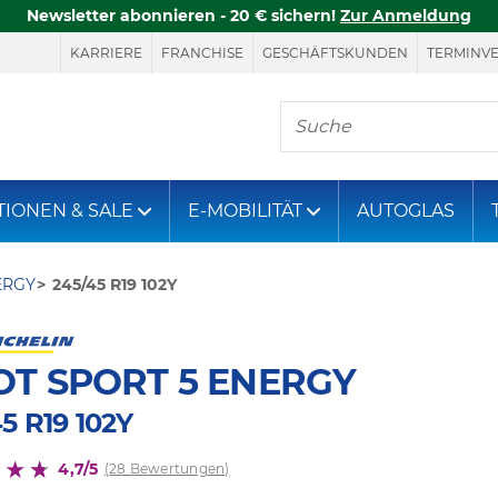
Newsletter abonnieren - 20 € sichern!
Zur Anmeldung
KARRIERE
FRANCHISE
GESCHÄFTSKUNDEN
TERMINV
Hier finden Sie, was S
TIONEN & SALE
E-MOBILITÄT
AUTOGLAS
ERGY
245/45 R19 102Y
OT SPORT 5 ENERGY
5 R19 102Y
4,7/5
(28 Bewertungen)