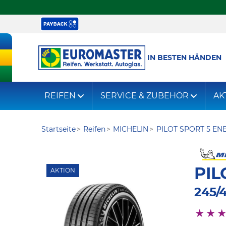
IN BESTEN HÄNDEN
REIFEN
SERVICE & ZUBEHÖR
AK
Startseite
Reifen
MICHELIN
PILOT SPORT 5 EN
PIL
AKTION
245/