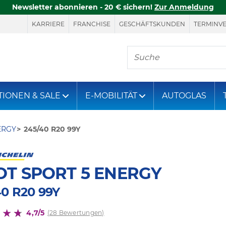
Newsletter abonnieren - 20 € sichern!
Zur Anmeldung
KARRIERE
FRANCHISE
GESCHÄFTSKUNDEN
TERMINV
Hier finden Sie, was S
TIONEN & SALE
E-MOBILITÄT
AUTOGLAS
ERGY
245/40 R20 99Y
OT SPORT 5 ENERGY
40 R20 99Y
4,7/5
(28 Bewertungen)