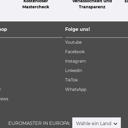
Kostenloser
Verlässlichkeit und
E
Mastercheck
Transparenz
hop
Folge uns!
Youtube
Facebook
Instagram
LinkedIn
TikTok
r
WhatsApp
iews
EUROMASTER IN EUROPA:
Wähle ein Land