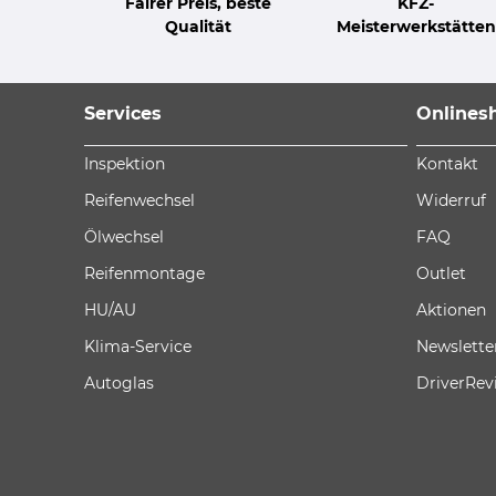
Fairer Preis, beste
KFZ-
Qualität
Meisterwerkstätten
Services
Onlines
Inspektion
Kontakt
Reifenwechsel
Widerruf
Ölwechsel
FAQ
Reifenmontage
Outlet
HU/AU
Aktionen
Klima-Service
Newslette
Autoglas
DriverRev