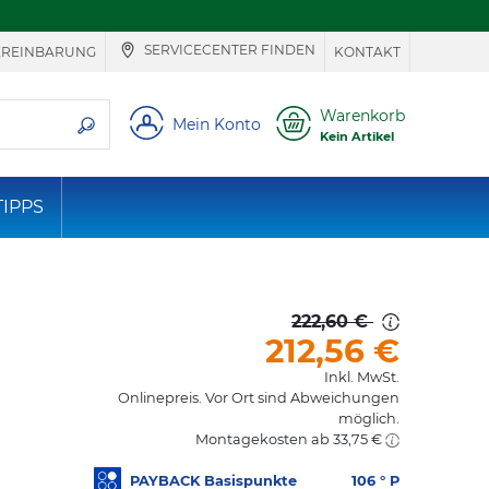
SERVICECENTER FINDEN
EREINBARUNG
KONTAKT
ie suchen
Warenkorb
Mein Konto
Kein Artikel
TIPPS
222,60 €
212,56
€
Inkl. MwSt.
Onlinepreis. Vor Ort sind Abweichungen
möglich.
Montagekosten ab 33,75 €
PAYBACK Basispunkte
106
° P