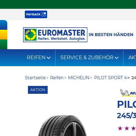
IN BESTEN HÄNDEN
REIFEN
SERVICE & ZUBEHÖR
AK
Startseite
Reifen
MICHELIN
PILOT SPORT 4
24
AKTION
PIL
245/3