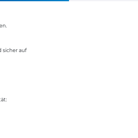
en.
d sicher auf
ät: