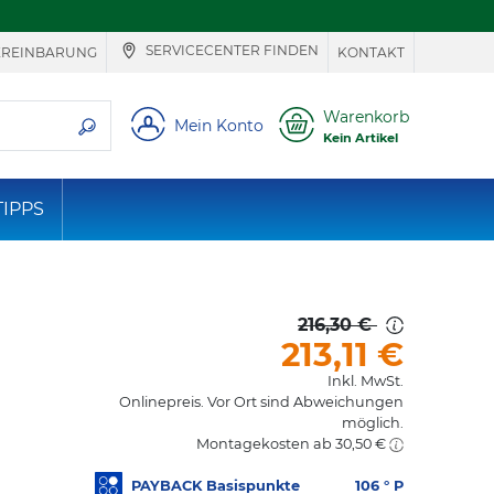
SERVICECENTER FINDEN
EREINBARUNG
KONTAKT
ie suchen
Warenkorb
Mein Konto
Kein Artikel
TIPPS
216,30 €
213,11
€
Inkl. MwSt.
Onlinepreis. Vor Ort sind Abweichungen
möglich.
Montagekosten ab 30,50 €
PAYBACK Basispunkte
106
° P