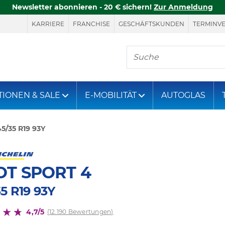
Newsletter abonnieren - 20 € sichern!
Zur Anmeldung
KARRIERE
FRANCHISE
GESCHÄFTSKUNDEN
TERMINV
Hier finden Sie, was S
TIONEN & SALE
E-MOBILITÄT
AUTOGLAS
5/35 R19 93Y
OT SPORT 4
5 R19 93Y
4,7/5
(12.190 Bewertungen)