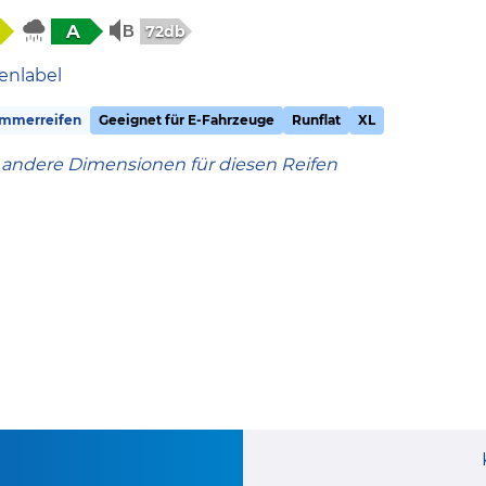
A
72db
enlabel
mmerreifen
Geeignet für E-Fahrzeuge
Runflat
XL
 andere Dimensionen für diesen Reifen