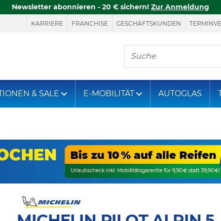
Newsletter abonnieren - 20 € sichern!
Zur Anmeldung
KARRIERE
FRANCHISE
GESCHÄFTSKUNDEN
TERMINV
Hier finden Sie, was S
TIONEN & SALE
E-MOBILITÄT
AUTOGLAS
MICHELIN PILOT ALPIN 5