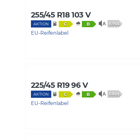
255/45 R18 103 V
69db
C
B
AKTION
EU-Reifenlabel
225/45 R19 96 V
68db
C
B
AKTION
EU-Reifenlabel