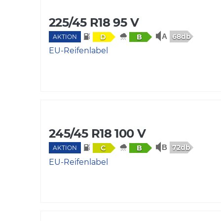
225/45 R18 95 V
68db
D
B
AKTION
EU-Reifenlabel
245/45 R18 100 V
72db
C
B
AKTION
EU-Reifenlabel