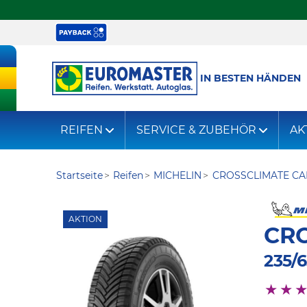
IN BESTEN HÄNDEN
REIFEN
SERVICE & ZUBEHÖR
AK
Startseite
Reifen
MICHELIN
CROSSCLIMATE C
AKTION
CR
235/6