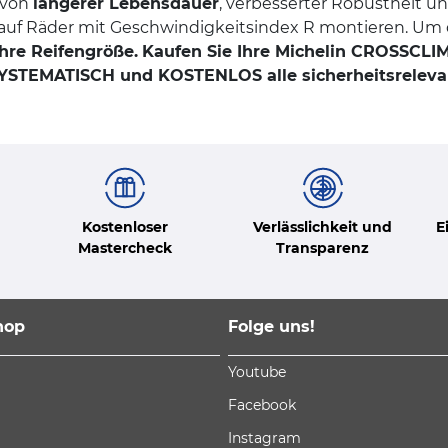
 von
längerer Lebensdauer
, verbesserter Robustheit un
ch auf Räder mit Geschwindigkeitsindex R montieren. U
Ihre Reifengröße.
Kaufen Sie Ihre Michelin CROSSCLI
YSTEMATISCH und KOSTENLOS alle sicherheitsrelevant
Kostenloser
Verlässlichkeit und
E
Mastercheck
Transparenz
hop
Folge uns!
Youtube
Facebook
Instagram