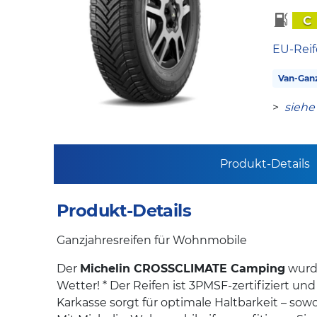
C
EU-Reif
Van-Ganz
>
siehe
Produkt-Details
Produkt-Details
Ganzjahresreifen für Wohnmobile
Der
Michelin CROSSCLIMATE Camping
wurde
Wetter! * Der Reifen ist 3PMSF-zertifiziert u
Karkasse sorgt für optimale Haltbarkeit – sow