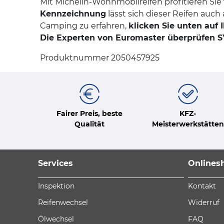
Mit Michelin-Wohnmobilreifen profitieren Sie
Kennzeichnung
lässt sich dieser Reifen au
Camping zu erfahren,
klicken Sie unten auf 
Die Experten von Euromaster überprüfen S
Produktnummer 2050457925
Fairer Preis, beste
KFZ-
Qualität
Meisterwerkstätten
Services
Onlines
Inspektion
Kontakt
Reifenwechsel
Widerruf
Ölwechsel
FAQ