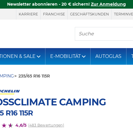
Newsletter abonnieren - 20 € sichern!
Zur Anmeldung
KARRIERE
FRANCHISE
GESCHÄFTSKUNDEN
TERMINV
Hier finden Sie, was S
TIONEN & SALE
E-MOBILITÄT
AUTOGLAS
AMPING
235/65 R16 115R
OSSCLIMATE CAMPING
5 R16 115R
4,6/5
(483 Bewertungen)