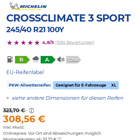
CROSSCLIMATE 3 SPORT
245/40 R21 100Y
4,8/5
(1094 Bewertungen)
B
A
72db
EU-Reifenlabel
PKW-Allwetterreifen
Geeignet für E-Fahrzeuge
XL
>
siehe andere Dimensionen für diesen Reifen
323,70 €
308,56
€
Inkl. MwSt.
Onlinepreis. Vor Ort sind Abweichungen möglich.
Montagekosten ab 33,75 €