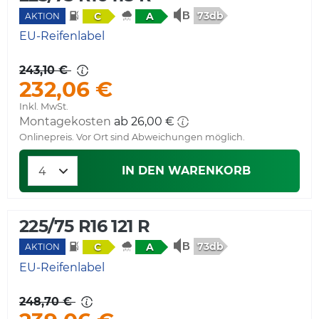
73db
C
A
AKTION
EU-Reifenlabel
243,10 €
232,06 €
Inkl. MwSt.
Montagekosten
ab 26,00 €
Onlinepreis. Vor Ort sind Abweichungen möglich.
IN DEN WARENKORB
225/75 R16 121 R
73db
C
A
AKTION
EU-Reifenlabel
248,70 €