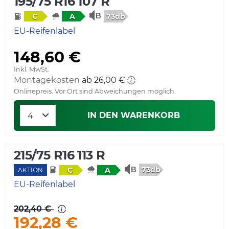
195/75 R16 107 R
73db
C
A
EU-Reifenlabel
148,60 €
Inkl. MwSt.
Montagekosten
ab 26,00 €
Onlinepreis. Vor Ort sind Abweichungen möglich.
IN DEN WARENKORB
215/75 R16 113 R
73db
C
A
AKTION
EU-Reifenlabel
202,40 €
192,28 €