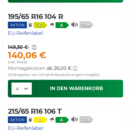
195/65 R16 104 R
73db
C
A
AKTION
EU-Reifenlabel
149,30 €
140,06 €
Inkl. MwSt.
Montagekosten
ab 26,00 €
Onlinepreis. Vor Ort sind Abweichungen möglich.
IN DEN WARENKORB
215/65 R16 106 T
73db
D
A
AKTION
EU-Reifenlabel