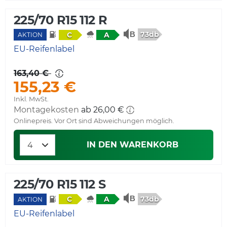
225/70 R15 112 R
73db
C
A
AKTION
EU-Reifenlabel
163,40 €
155,23 €
Inkl. MwSt.
Montagekosten
ab 26,00 €
Onlinepreis. Vor Ort sind Abweichungen möglich.
IN DEN WARENKORB
225/70 R15 112 S
73db
C
A
AKTION
EU-Reifenlabel