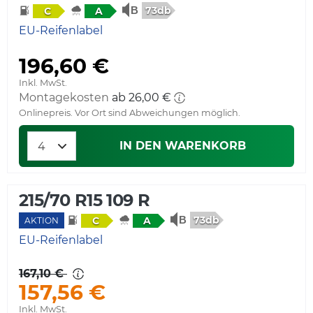
73db
C
A
EU-Reifenlabel
196,60 €
Inkl. MwSt.
Montagekosten
ab 26,00 €
Onlinepreis. Vor Ort sind Abweichungen möglich.
IN DEN WARENKORB
215/70 R15 109 R
73db
C
A
AKTION
EU-Reifenlabel
167,10 €
157,56 €
Inkl. MwSt.