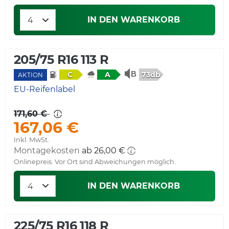
IN DEN WARENKORB
205/75 R16 113 R
73db
C
A
AKTION
EU-Reifenlabel
171,60 €
167,06 €
Inkl. MwSt.
Montagekosten
ab 26,00 €
Onlinepreis. Vor Ort sind Abweichungen möglich.
IN DEN WARENKORB
225/75 R16 118 R