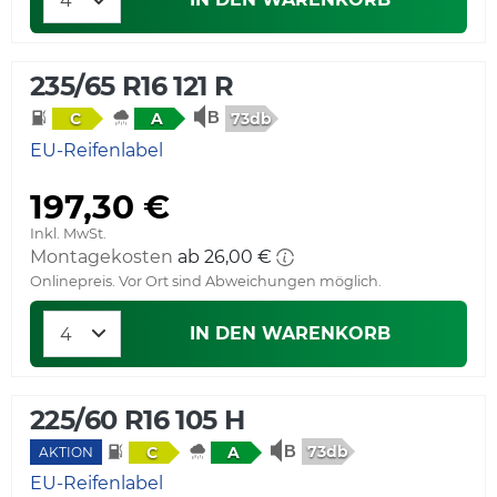
235/65 R16 121 R
73db
C
A
EU-Reifenlabel
197,30 €
Inkl. MwSt.
Montagekosten
ab 26,00 €
Onlinepreis. Vor Ort sind Abweichungen möglich.
IN DEN WARENKORB
225/60 R16 105 H
73db
C
A
AKTION
EU-Reifenlabel