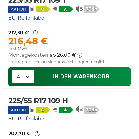
225/55 R17 109 T
73db
C
A
AKTION
EU-Reifenlabel
217,30 €
216,48 €
Inkl. MwSt.
Montagekosten
ab 26,00 €
Onlinepreis. Vor Ort sind Abweichungen möglich.
IN DEN WARENKORB
225/55 R17 109 H
73db
C
A
AKTION
EU-Reifenlabel
202,70 €