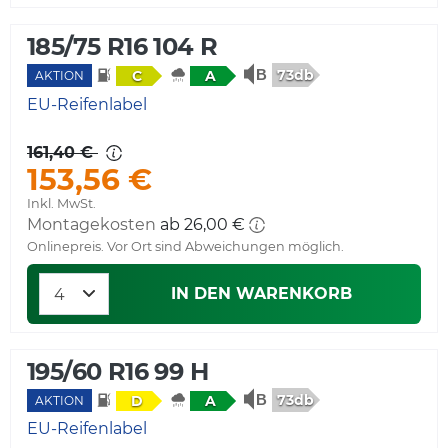
185/75 R16 104 R
73db
C
A
AKTION
EU-Reifenlabel
161,40 €
153,56 €
Inkl. MwSt.
Montagekosten
ab 26,00 €
Onlinepreis. Vor Ort sind Abweichungen möglich.
IN DEN WARENKORB
195/60 R16 99 H
73db
D
A
AKTION
EU-Reifenlabel