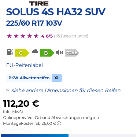
SOLUS 4S HA32 SUV
225/60 R17 103V
4,6/5
(65 Bewertungen)
C
B
72db
EU-Reifenlabel
PKW-Allwetterreifen
XL
>
siehe andere Dimensionen für diesen Reifen
112,20
€
Inkl. MwSt.
Onlinepreis. Vor Ort sind Abweichungen möglich.
Montagekosten ab 26,00 €