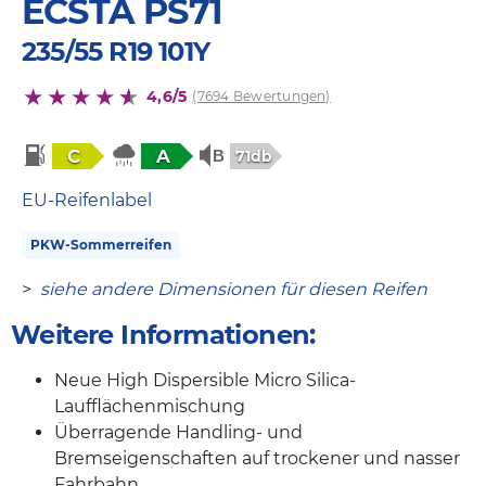
ECSTA PS71
235/55 R19 101Y
4,6/5
(7694 Bewertungen)
C
A
71db
EU-Reifenlabel
PKW-Sommerreifen
>
siehe andere Dimensionen für diesen Reifen
Weitere Informationen:
Neue High Dispersible Micro Silica-
Laufflächenmischung
Überragende Handling- und
Bremseigenschaften auf trockener und nasser
Fahrbahn