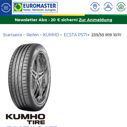
Newsletter Abo - 20 € sichern!
Zur Anmeldung
Startseite
Reifen
KUMHO
ECSTA PS71
235/55 R19 101Y