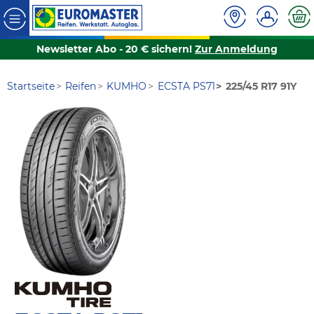
Newsletter Abo - 20 € sichern!
Zur Anmeldung
Startseite
Reifen
KUMHO
ECSTA PS71
225/45 R17 91Y