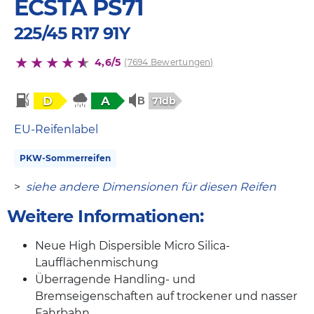
ECSTA PS71
225/45 R17 91Y
4,6/5
(7694 Bewertungen)
D
A
71db
EU-Reifenlabel
PKW-Sommerreifen
>
siehe andere Dimensionen für diesen Reifen
Weitere Informationen:
Neue High Dispersible Micro Silica-
Laufflächenmischung
Überragende Handling- und
Bremseigenschaften auf trockener und nasser
Fahrbahn