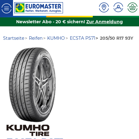
Newsletter Abo - 20 € sichern!
Zur Anmeldung
Startseite
Reifen
KUMHO
ECSTA PS71
205/50 R17 93Y