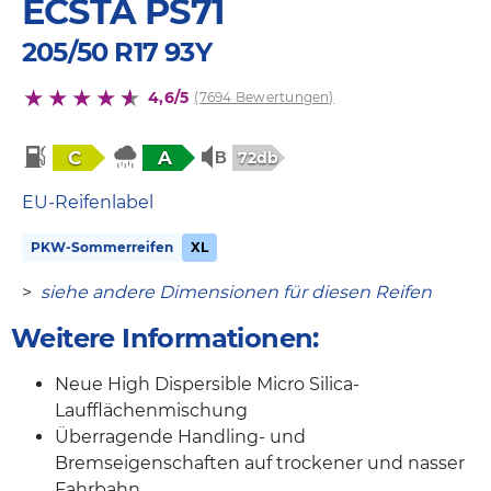
ECSTA PS71
205/50 R17 93Y
4,6/5
(7694 Bewertungen)
C
A
72db
EU-Reifenlabel
PKW-Sommerreifen
XL
>
siehe andere Dimensionen für diesen Reifen
Weitere Informationen:
Neue High Dispersible Micro Silica-
Laufflächenmischung
Überragende Handling- und
Bremseigenschaften auf trockener und nasser
Fahrbahn