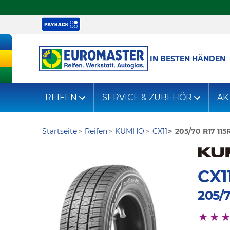
IN BESTEN HÄNDEN
REIFEN
SERVICE & ZUBEHÖR
AK
Startseite
Reifen
KUMHO
CX11
205/70 R17 115
CX1
205/7