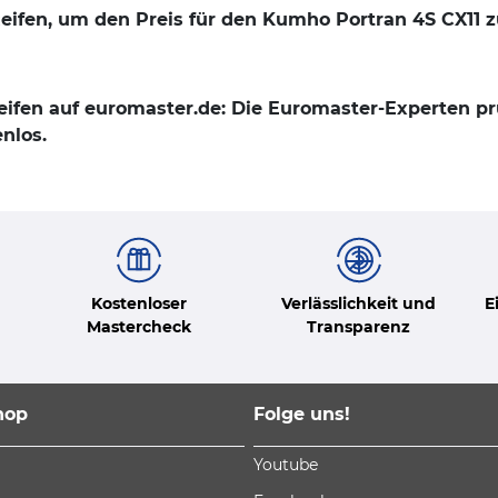
Reifen, um den Preis für den Kumho Portran 4S CX11 z
Reifen auf euromaster.de: Die Euromaster-Experten p
nlos.
Kostenloser
Verlässlichkeit und
E
Mastercheck
Transparenz
hop
Folge uns!
Youtube