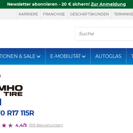
Newsletter abonnieren - 20 € sichern!
Zur Anmeldung
KARRIERE
FRANCHISE
GESCHÄFTSKUNDEN
TERMINV
Hier finden Sie, was S
TIONEN & SALE
E-MOBILITÄT
AUTOGLAS
R
1
0 R17 115R
4,4/5
(109 Bewertungen)