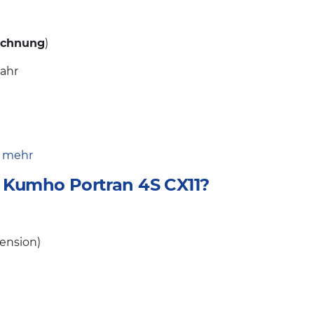
ichnung
)
Jahr
e mehr
 Kumho Portran 4S CX11?
mension)