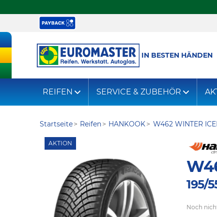
IN BESTEN HÄNDEN
REIFEN
SERVICE & ZUBEHÖR
AK
Startseite
Reifen
HANKOOK
W462 WINTER ICE
AKTION
W46
195/5
Noch nich