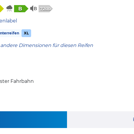
B
72db
enlabel
terreifen
XL
 andere Dimensionen für diesen Reifen
ister Fahrbahn