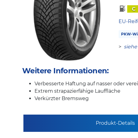
C
EU-Reif
PKW-Win
>
siehe
Weitere Informationen:
Verbesserte Haftung auf nasser oder vere
Extrem strapazierfähige Lauffläche
Verkürzter Bremsweg
Produkt-Details