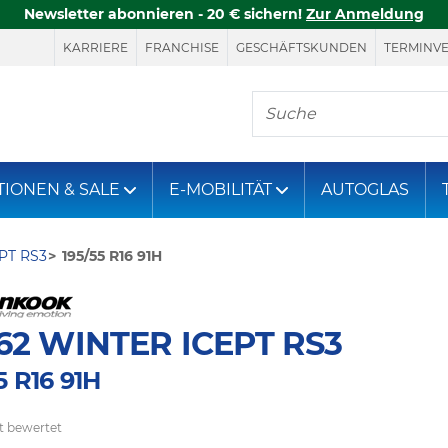
Newsletter abonnieren - 20 € sichern!
Zur Anmeldung
KARRIERE
FRANCHISE
GESCHÄFTSKUNDEN
TERMINV
Hier finden Sie, was S
TIONEN & SALE
E-MOBILITÄT
AUTOGLAS
PT RS3
195/55 R16 91H
2 WINTER ICEPT RS3
5 R16 91H
t bewertet