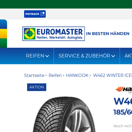
IN BESTEN HÄNDEN
REIFEN
SERVICE & ZUBEHÖR
AK
Startseite
Reifen
HANKOOK
W462 WINTER ICE
AKTION
W46
185/6
Noch nich