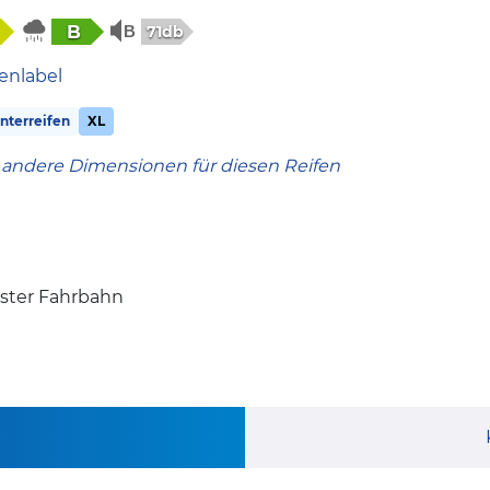
B
71db
enlabel
terreifen
XL
 andere Dimensionen für diesen Reifen
ister Fahrbahn