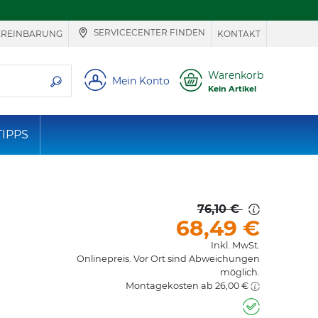
SERVICECENTER FINDEN
EREINBARUNG
KONTAKT
ie suchen
Warenkorb
Mein Konto
Kein Artikel
TIPPS
76,10 €
68,49
€
Inkl. MwSt.
Onlinepreis. Vor Ort sind Abweichungen
möglich.
Montagekosten ab 26,00 €