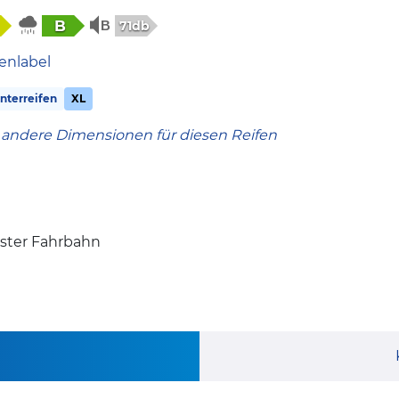
B
71db
enlabel
terreifen
XL
 andere Dimensionen für diesen Reifen
ister Fahrbahn