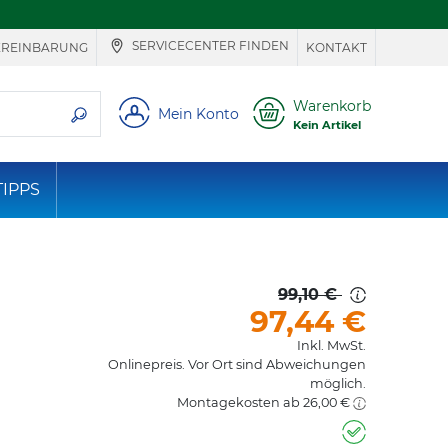
SERVICECENTER FINDEN
EREINBARUNG
KONTAKT
ie suchen
Warenkorb
Mein Konto
Kein Artikel
TIPPS
99,10 €
97,44
€
Inkl. MwSt.
Onlinepreis. Vor Ort sind Abweichungen
möglich.
Montagekosten ab 26,00 €