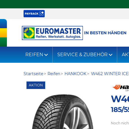
IN BESTEN HÄNDEN
REIFEN
SERVICE & ZUBEHÖR
AK
Startseite
Reifen
HANKOOK
W462 WINTER ICE
AKTION
W46
185/5
Noch nich