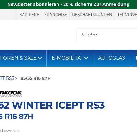
Newsletter abonnieren - 20 € sichern!
Zur Anmeldung
KARRIERE
FRANCHISE
GESCHÄFTSKUNDEN
TERMINV
Hier finden Sie, was S
TIONEN & SALE
E-MOBILITÄT
AUTOGLAS
PT RS3
185/55 R16 87H
2 WINTER ICEPT RS3
5 R16 87H
t bewertet