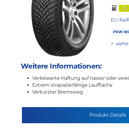
C
EU-Reif
PKW-Win
>
siehe
Weitere Informationen:
Verbesserte Haftung auf nasser oder vere
Extrem strapazierfähige Lauffläche
Verkürzter Bremsweg
Produkt-Details