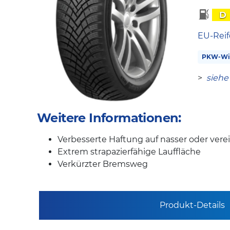
D
EU-Reif
PKW-Win
>
siehe
Weitere Informationen:
Verbesserte Haftung auf nasser oder vere
Extrem strapazierfähige Lauffläche
Verkürzter Bremsweg
Produkt-Details