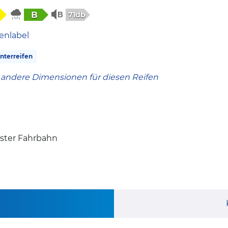
B
71db
enlabel
terreifen
 andere Dimensionen für diesen Reifen
ister Fahrbahn