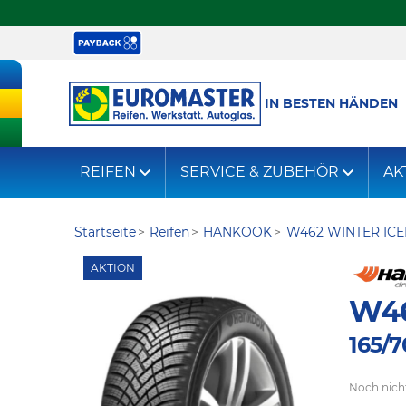
IN BESTEN HÄNDEN
REIFEN
SERVICE & ZUBEHÖR
AK
Startseite
Reifen
HANKOOK
W462 WINTER ICE
AKTION
W46
165/7
Noch nich