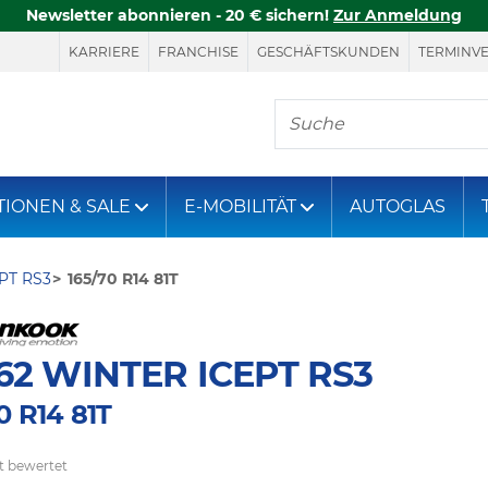
Newsletter abonnieren - 20 € sichern!
Zur Anmeldung
KARRIERE
FRANCHISE
GESCHÄFTSKUNDEN
TERMINV
Hier finden Sie, was S
TIONEN & SALE
E-MOBILITÄT
AUTOGLAS
PT RS3
165/70 R14 81T
2 WINTER ICEPT RS3
0 R14 81T
t bewertet