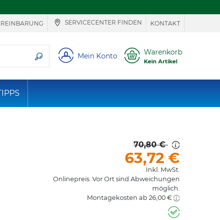
SERVICECENTER FINDEN
EREINBARUNG
KONTAKT
ie suchen
Warenkorb
Mein Konto
Kein Artikel
TIPPS
70,80 €
63,72
€
Inkl. MwSt.
Onlinepreis. Vor Ort sind Abweichungen
möglich.
Montagekosten ab 26,00 €