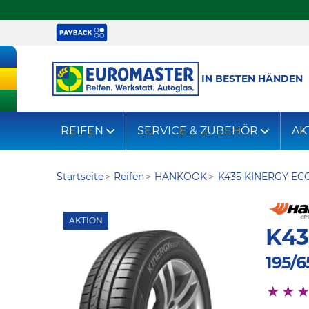
IN BESTEN HÄNDEN
REIFEN
SERVICE & ZUBEHÖR
AK
Startseite
Reifen
HANKOOK
K435 KINERGY EC
AKTION
K43
195/6