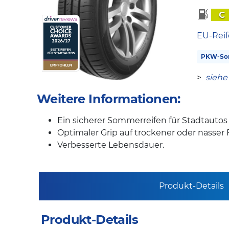
C
EU-Reif
PKW-So
>
siehe
Weitere Informationen:
Ein sicherer Sommerreifen für Stadtauto
Optimaler Grip auf trockener oder nasser
Verbesserte Lebensdauer.
Produkt-Details
Produkt-Details