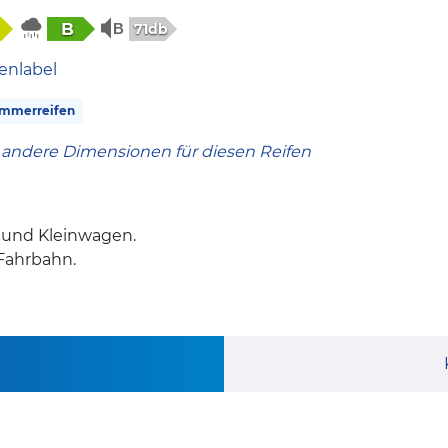
B
71db
enlabel
mmerreifen
 andere Dimensionen für diesen Reifen
s und Kleinwagen.
 Fahrbahn.