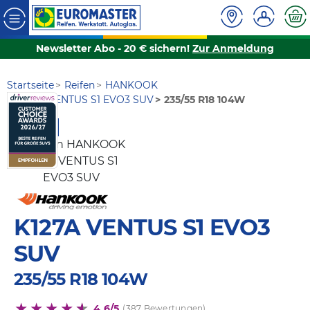
Newsletter Abo - 20 € sichern!
Zur Anmeldung
Startseite
Reifen
HANKOOK
K127A VENTUS S1 EVO3 SUV
235/55 R18 104W
AKTION
K127A VENTUS S1 EVO3
SUV
235/55 R18 104W
4,6/5
(387 Bewertungen)