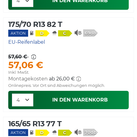
IN DEN WARENKORB
175/70 R13 82 T
69db
D
C
AKTION
EU-Reifenlabel
57,60 €
57,06 €
Inkl. MwSt.
Montagekosten
ab 26,00 €
Onlinepreis. Vor Ort sind Abweichungen möglich.
IN DEN WARENKORB
165/65 R13 77 T
70db
D
C
AKTION