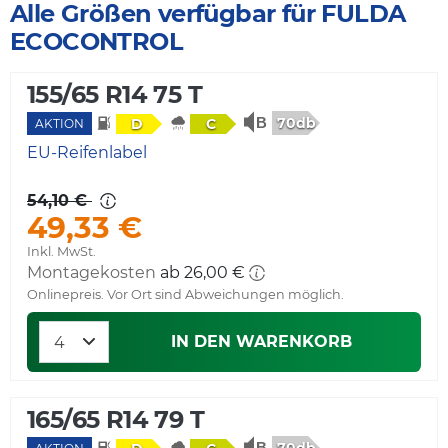
Alle Größen verfügbar für FULDA
ECOCONTROL
155/65 R14 75 T
70db
D
C
AKTION
EU-Reifenlabel
54,10 €
49,33 €
Inkl. MwSt.
Montagekosten
ab 26,00 €
Onlinepreis. Vor Ort sind Abweichungen möglich.
IN DEN WARENKORB
165/65 R14 79 T
70db