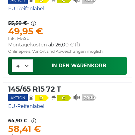
D
C
AKTION
EU-Reifenlabel
55,50 €
49,95 €
Inkl. MwSt.
Montagekosten
ab 26,00 €
Onlinepreis. Vor Ort sind Abweichungen möglich.
IN DEN WARENKORB
145/65 R15 72 T
70db
D
C
AKTION
EU-Reifenlabel
64,90 €
58,41 €