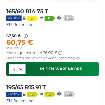
165/60 R14 75 T
70db
D
B
AKTION
EU-Reifenlabel
67,50 €
60,75 €
Inkl. MwSt.
Montagekosten
ab 26,00 €
Onlinepreis. Vor Ort sind Abweichungen möglich.
IN DEN WARENKORB
195/65 R15 91 T
71db
C
C
AKTION
EU-Reifenlabel