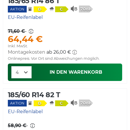
185/65 R14 86 T
70db
D
C
AKTION
EU-Reifenlabel
71,60 €
64,44 €
Inkl. MwSt.
Montagekosten
ab 26,00 €
Onlinepreis. Vor Ort sind Abweichungen möglich.
IN DEN WARENKORB
185/60 R14 82 T
70db
D
C
AKTION
EU-Reifenlabel
58,90 €