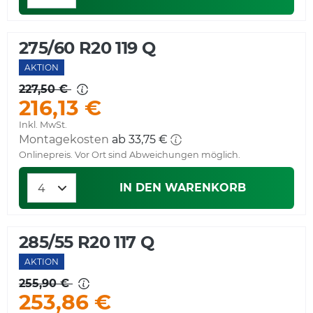
275/60 R20 119 Q
AKTION
227,50 €
216,13 €
Inkl. MwSt.
Montagekosten
ab 33,75 €
Onlinepreis. Vor Ort sind Abweichungen möglich.
IN DEN WARENKORB
285/55 R20 117 Q
AKTION
255,90 €
253,86 €