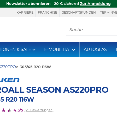
Newsletter abonnieren - 20 € sichern!
Zur Anmeldung
KARRIERE
FRANCHISE
GESCHÄFTSKUNDEN
TERMINV
Hier finden Sie, was S
TIONEN & SALE
E-MOBILITÄT
AUTOGLAS
S220PRO
305/45 R20 116W
OALL SEASON AS220PRO
45 R20 116W
4,5/5
(79 Bewertungen)