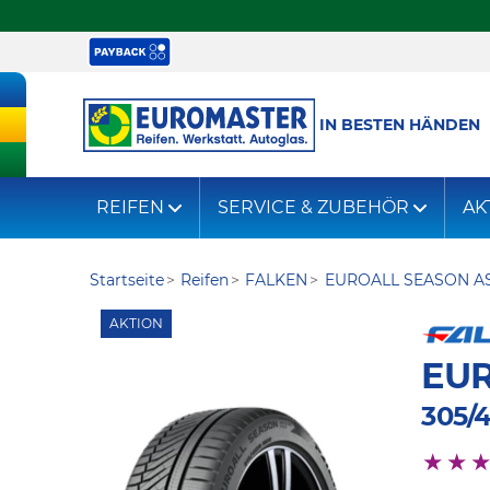
IN BESTEN HÄNDEN
REIFEN
SERVICE & ZUBEHÖR
AK
Startseite
Reifen
FALKEN
EUROALL SEASON A
AKTION
EUR
305/