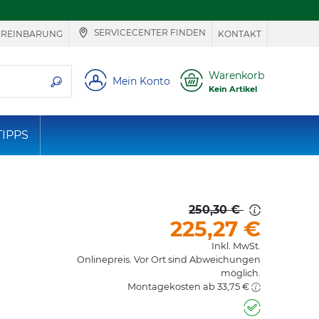
SERVICECENTER FINDEN
EREINBARUNG
KONTAKT
ie suchen
Warenkorb
Mein Konto
Kein Artikel
TIPPS
250,30 €
225,27
€
Inkl. MwSt.
Onlinepreis. Vor Ort sind Abweichungen
möglich.
Montagekosten ab 33,75 €