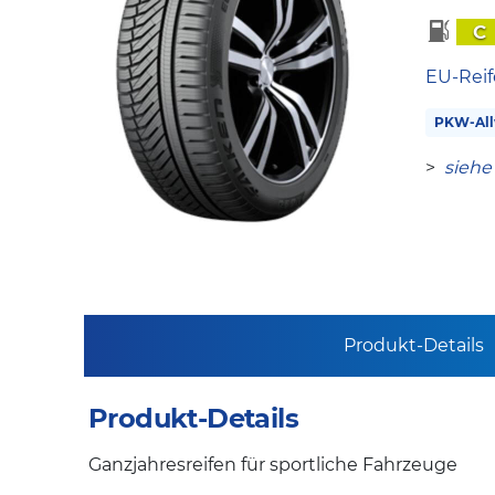
C
EU-Reif
PKW-All
>
siehe
Produkt-Details
Produkt-Details
Ganzjahresreifen für sportliche Fahrzeuge