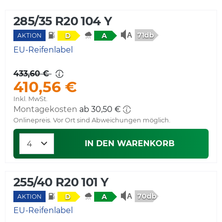
285/35 R20 104 Y
71db
D
A
AKTION
EU-Reifenlabel
433,60 €
410,56 €
Inkl. MwSt.
Montagekosten
ab 30,50 €
Onlinepreis. Vor Ort sind Abweichungen möglich.
IN DEN WARENKORB
255/40 R20 101 Y
70db
D
A
AKTION
EU-Reifenlabel