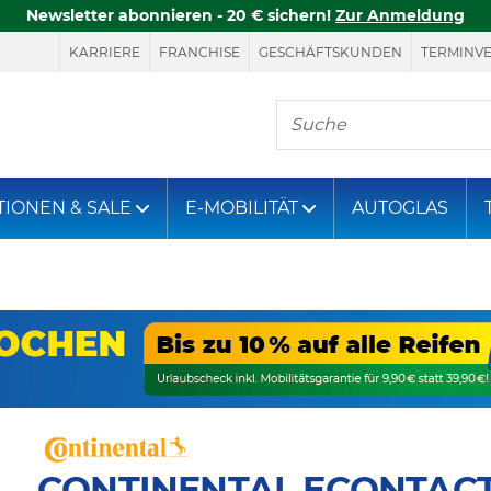
Newsletter abonnieren - 20 € sichern!
Zur Anmeldung
KARRIERE
FRANCHISE
GESCHÄFTSKUNDEN
TERMINV
Hier finden Sie, was S
TIONEN & SALE
E-MOBILITÄT
AUTOGLAS
CONTINENTAL ECONTAC