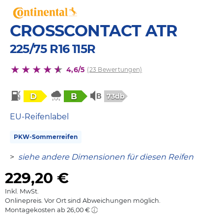
CROSSCONTACT ATR
225/75 R16 115R
4,6/5
(23 Bewertungen)
D
B
73db
EU-Reifenlabel
PKW-Sommerreifen
>
siehe andere Dimensionen für diesen Reifen
229,20
€
Inkl. MwSt.
Onlinepreis. Vor Ort sind Abweichungen möglich.
Montagekosten ab 26,00 €