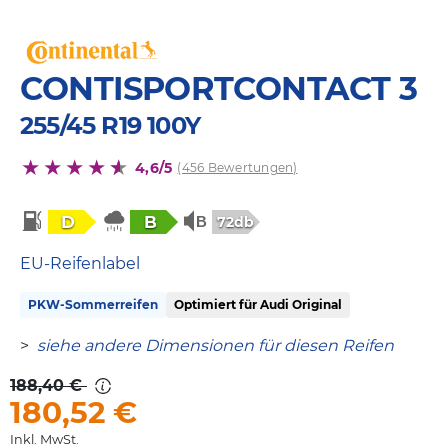
CONTISPORTCONTACT 3
255/45 R19 100Y
4,6/5
(456 Bewertungen)
D
B
72db
EU-Reifenlabel
PKW-Sommerreifen
Optimiert für Audi Original
>
siehe andere Dimensionen für diesen Reifen
188,40 €
180,52
€
Inkl. MwSt.