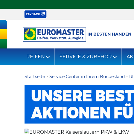
IN BESTEN HÄNDEN
REIFEN
SERVICE & ZUBEHÖR
AK
Startseite
Service Center in Ihrem Bundesland
Rh