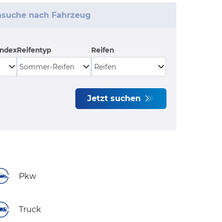
nsuche nach Fahrzeug
index
Reifentyp
Reifen
Jetzt suchen
Pkw
Truck