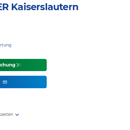
 Kaiserslautern
ertung
uchung
t
zeiten