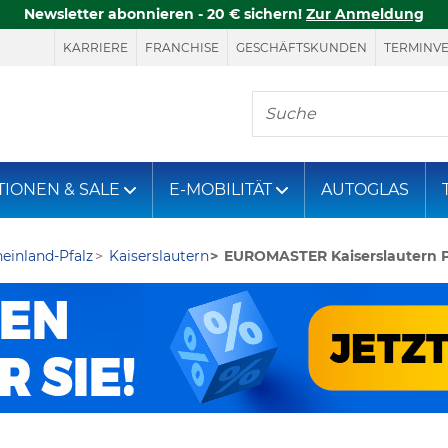
Newsletter abonnieren - 20 € sichern!
Zur Anmeldung
KARRIERE
FRANCHISE
GESCHÄFTSKUNDEN
TERMINV
Hier finden Sie, was Si
TIONEN & SALE
E-MOBILITÄT
AUTOGLAS
einland-Pfalz
Kaiserslautern
EUROMASTER Kaiserslautern