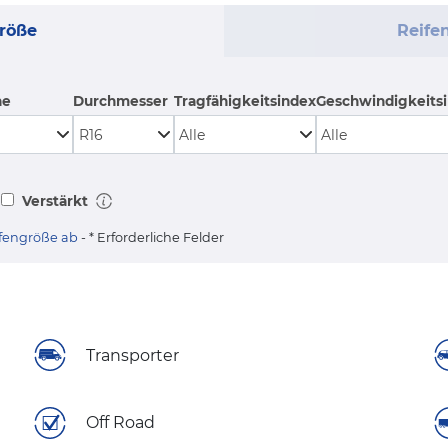
röße
Reife
he
Durchmesser
Tragfähigkeitsindex
Geschwindigkeits
Verstärkt
eifengröße ab
- * Erforderliche Felder
Transporter
Off Road