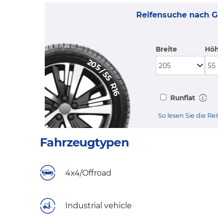
Reifensuche nach G
Breite
Hö
205
/
55
R16
Runflat
So lesen Sie die R
Fahrzeugtypen
4x4/Offroad
Industrial vehicle