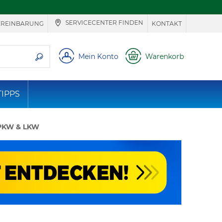
SERVICECENTER FINDEN
EREINBARUNG
KONTAKT
e suchen
Mein Konto
Warenkorb
TIPPS
 PKW & LKW