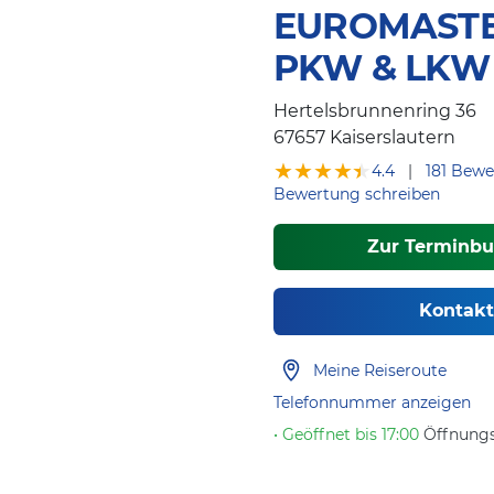
EUROMASTER
PKW & LKW
Hertelsbrunnenring 36
67657
Kaiserslautern
★★★★★
★★★★★
4.4
|
181 Bew
Bewertung schreiben
Zur Terminb
Kontak
Meine Reiseroute
Telefonnummer anzeigen
• Geöffnet bis 17:00
Öffnungs