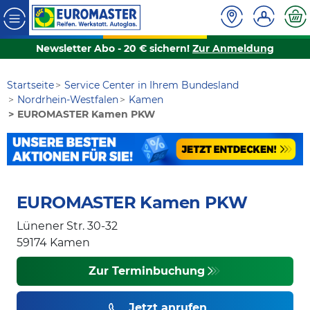
Newsletter Abo - 20 € sichern!
Zur Anmeldung
Startseite
Service Center in Ihrem Bundesland
Nordrhein-Westfalen
Kamen
EUROMASTER Kamen PKW
EUROMASTER Kamen PKW
Lünener Str. 30-32
59174
Kamen
Zur Terminbuchung
Jetzt anrufen