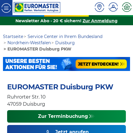
Newsletter Abo - 20 € sichern!
Zur Anmeldung
Startseite
Service Center in Ihrem Bundesland
Nordrhein-Westfalen
Duisburg
EUROMASTER Duisburg PKW
EUROMASTER Duisburg PKW
Ruhrorter Str. 10
47059
Duisburg
Zur Terminbuchung
Jetzt anrufen