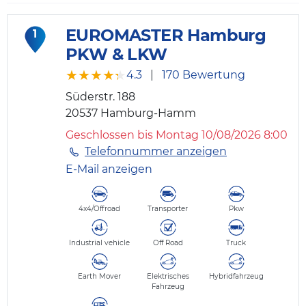
EUROMASTER Hamburg
1
PKW & LKW
★★★★★
★★★★★
4.3
|
170 Bewertung
Süderstr. 188
20537
Hamburg-Hamm
Geschlossen bis Montag 10/08/2026 8:00
Telefonnummer anzeigen
E-Mail anzeigen
4x4/Offroad
Transporter
Pkw
Industrial vehicle
Off Road
Truck
Earth Mover
Elektrisches
Hybridfahrzeug
Fahrzeug