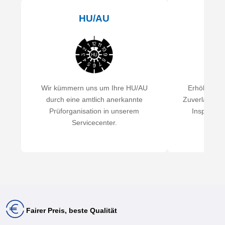
HU/AU
I
Wir kümmern uns um Ihre HU/AU
Erhöhen Sie
durch eine amtlich anerkannte
Zuverlässigke
Prüforganisation in unserem
Inspekti
Servicecenter.
Fairer Preis, beste Qualität