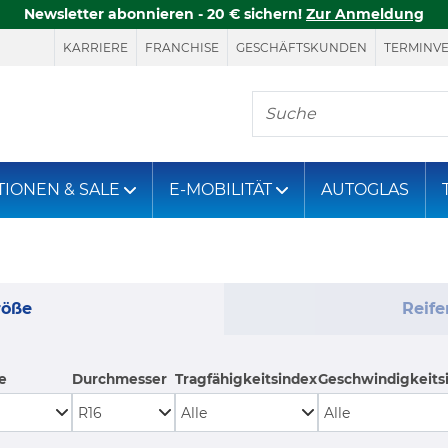
Newsletter abonnieren - 20 € sichern!
Zur Anmeldung
KARRIERE
FRANCHISE
GESCHÄFTSKUNDEN
TERMINV
Hier finden Sie, was S
TIONEN & SALE
E-MOBILITÄT
AUTOGLAS
röße
Reif
e
Durchmesser
Tragfähigkeitsindex
Geschwindigkeits