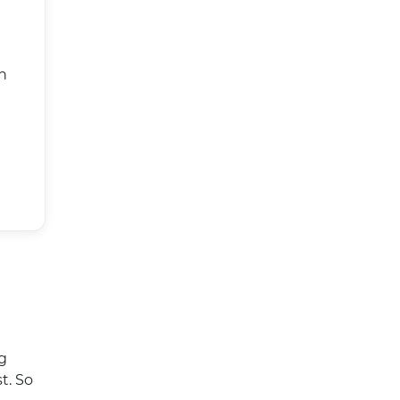
n
g
t. So