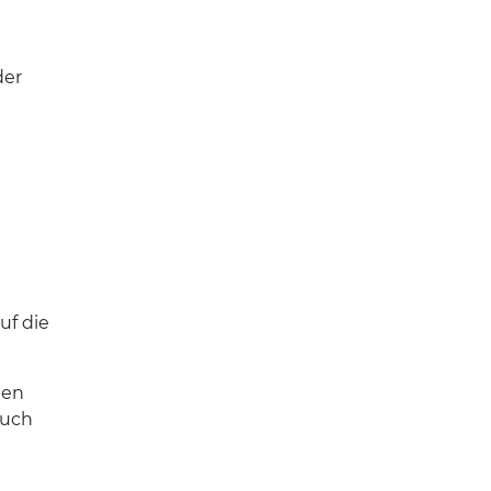
der
uf die
den
buch