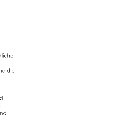
dliche
nd die
nd
i
und