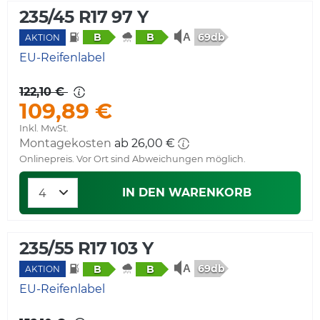
235/45 R17 97 Y
69db
B
B
AKTION
EU-Reifenlabel
122,10 €
109,89 €
Inkl. MwSt.
Montagekosten
ab 26,00 €
Onlinepreis. Vor Ort sind Abweichungen möglich.
IN DEN WARENKORB
235/55 R17 103 Y
69db
B
B
AKTION
EU-Reifenlabel