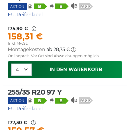
73db
B
B
AKTION
EU-Reifenlabel
175,90 €
158,31 €
Inkl. MwSt.
Montagekosten
ab 28,75 €
Onlinepreis. Vor Ort sind Abweichungen möglich.
IN DEN WARENKORB
255/35 R20 97 Y
73db
B
B
AKTION
EU-Reifenlabel
177,30 €