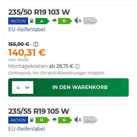
235/50 R19 103 W
69db
A
B
AKTION
EU-Reifenlabel
155,90 €
140,31 €
Inkl. MwSt.
Montagekosten
ab 28,75 €
Onlinepreis. Vor Ort sind Abweichungen möglich.
IN DEN WARENKORB
235/55 R19 105 W
69db
B
B
AKTION
EU-Reifenlabel