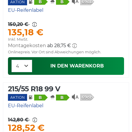
69db
B
B
AKTION
EU-Reifenlabel
150,20 €
135,18 €
Inkl. MwSt.
Montagekosten
ab 28,75 €
Onlinepreis. Vor Ort sind Abweichungen möglich.
IN DEN WARENKORB
215/55 R18 99 V
69db
B
B
AKTION
EU-Reifenlabel
142,80 €
128,52 €