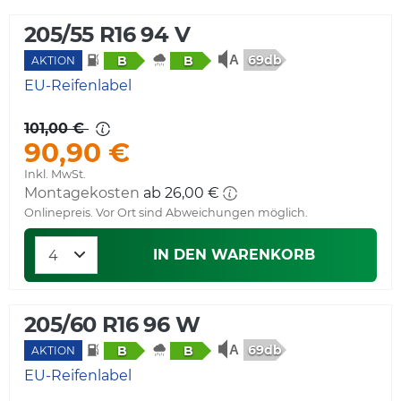
205/55 R16 94 V
69db
B
B
AKTION
EU-Reifenlabel
101,00 €
90,90 €
Inkl. MwSt.
Montagekosten
ab 26,00 €
Onlinepreis. Vor Ort sind Abweichungen möglich.
IN DEN WARENKORB
205/60 R16 96 W
69db
B
B
AKTION
EU-Reifenlabel