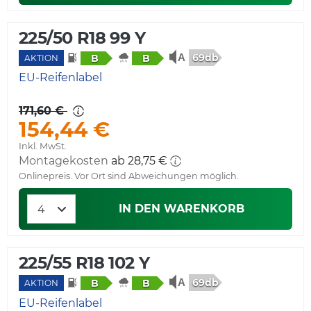
225/50 R18 99 Y
69db
B
B
AKTION
EU-Reifenlabel
171,60 €
154,44 €
Inkl. MwSt.
Montagekosten
ab 28,75 €
Onlinepreis. Vor Ort sind Abweichungen möglich.
IN DEN WARENKORB
225/55 R18 102 Y
69db
B
B
AKTION
EU-Reifenlabel