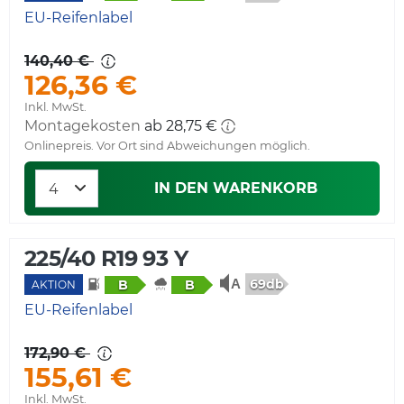
EU-Reifenlabel
140,40 €
126,36 €
Inkl. MwSt.
Montagekosten
ab 28,75 €
Onlinepreis. Vor Ort sind Abweichungen möglich.
IN DEN WARENKORB
225/40 R19 93 Y
69db
B
B
AKTION
EU-Reifenlabel
172,90 €
155,61 €
Inkl. MwSt.