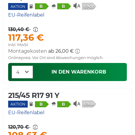
69db
B
B
AKTION
EU-Reifenlabel
130,40 €
117,36 €
Inkl. MwSt.
Montagekosten
ab 26,00 €
Onlinepreis. Vor Ort sind Abweichungen möglich.
IN DEN WARENKORB
215/45 R17 91 Y
69db
B
B
AKTION
EU-Reifenlabel
120,70 €