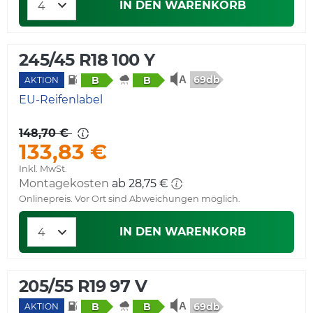
IN DEN WARENKORB
245/45 R18 100 Y
69db
B
B
AKTION
EU-Reifenlabel
148,70 €
133,83 €
Inkl. MwSt.
Montagekosten
ab 28,75 €
Onlinepreis. Vor Ort sind Abweichungen möglich.
IN DEN WARENKORB
205/55 R19 97 V
69db
B
B
AKTION