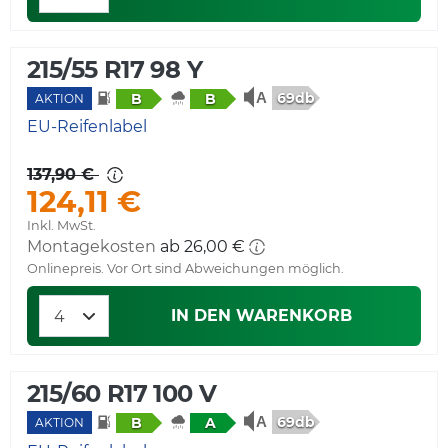
215/55 R17 98 Y
69db
B
B
AKTION
EU-Reifenlabel
137,90 €
124,11 €
Inkl. MwSt.
Montagekosten
ab 26,00 €
Onlinepreis. Vor Ort sind Abweichungen möglich.
IN DEN WARENKORB
215/60 R17 100 V
69db
B
A
AKTION