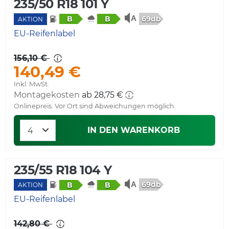
235/50 R18 101 Y
69db
B
B
AKTION
EU-Reifenlabel
156,10 €
140,49 €
Inkl. MwSt.
Montagekosten
ab 28,75 €
Onlinepreis. Vor Ort sind Abweichungen möglich.
IN DEN WARENKORB
235/55 R18 104 Y
69db
B
B
AKTION
EU-Reifenlabel
142,80 €