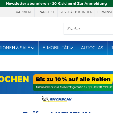
Newsletter abonnieren - 20 € sichern!
Zur Anmeldung
KARRIERE
FRANCHISE
GESCHÄFTSKUNDEN
TERMINV
Hier finden Sie, was S
TIONEN & SALE
E-MOBILITÄT
AUTOGLAS