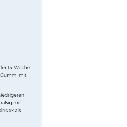
 der 15. Woche
da Gummi mit
niedrigeren
mäßig mit
index als