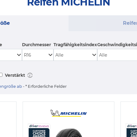
Reifen MICHELIN
röße
Reif
e
Durchmesser
Tragfähigkeitsindex
Geschwindigkeits
Verstärkt
ifengröße ab
- * Erforderliche Felder