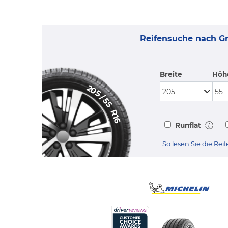
Reifensuche nach G
Breite
Höh
205
/
55
R16
Runflat
So lesen Sie die Re