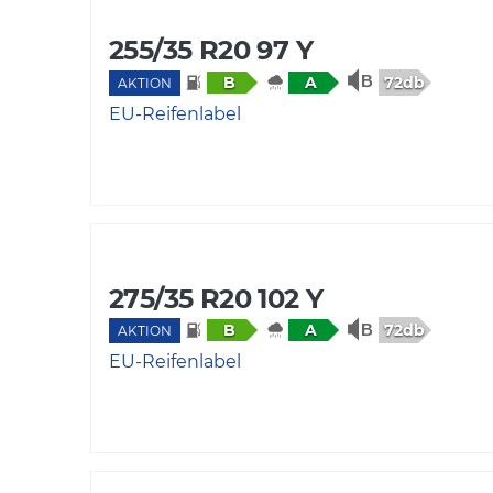
255/35 R20 97 Y
72db
B
A
AKTION
EU-Reifenlabel
275/35 R20 102 Y
72db
B
A
AKTION
EU-Reifenlabel