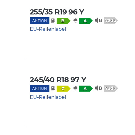
255/35 R19 96 Y
72db
B
A
AKTION
EU-Reifenlabel
245/40 R18 97 Y
72db
C
A
AKTION
EU-Reifenlabel