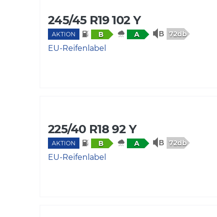
245/45 R19 102 Y
72db
B
A
AKTION
EU-Reifenlabel
225/40 R18 92 Y
72db
B
A
AKTION
EU-Reifenlabel