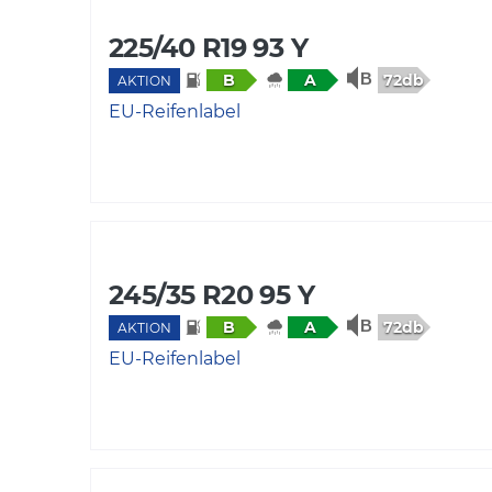
225/40 R19 93 Y
72db
B
A
AKTION
EU-Reifenlabel
245/35 R20 95 Y
72db
B
A
AKTION
EU-Reifenlabel