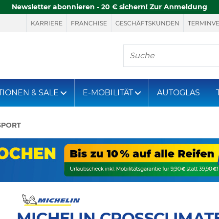
Newsletter abonnieren - 20 € sichern!
Zur Anmeldung
KARRIERE
FRANCHISE
GESCHÄFTSKUNDEN
TERMINV
Hier finden Sie, was S
TIONEN & SALE
E-MOBILITÄT
AUTOGLAS
SPORT
MICHELIN CROSSCLIMATE