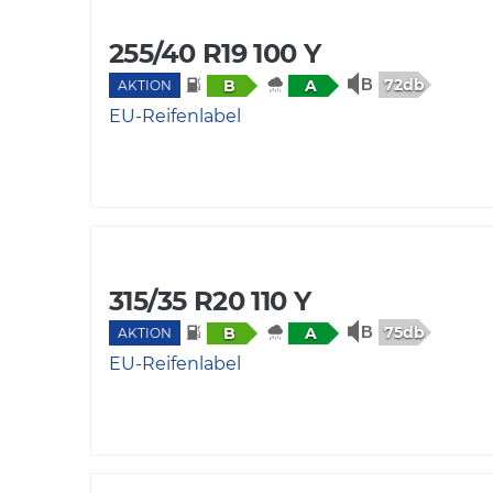
255/40 R19 100 Y
72db
B
A
AKTION
EU-Reifenlabel
315/35 R20 110 Y
75db
B
A
AKTION
EU-Reifenlabel