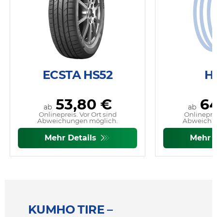
ECSTA HS52
H
53,80 €
64
ab
ab
Onlinepreis. Vor Ort sind
Onlineprei
Abweichungen möglich.
Abweichu
Mehr Details
Mehr 
KUMHO TIRE –