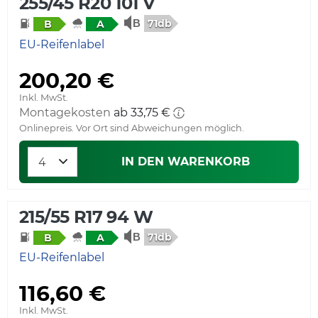
255/45 R20 101 V
71db
B
A
EU-Reifenlabel
200,20 €
Inkl. MwSt.
Montagekosten
ab 33,75 €
Onlinepreis. Vor Ort sind Abweichungen möglich.
IN DEN WARENKORB
215/55 R17 94 W
71db
B
A
EU-Reifenlabel
116,60 €
Inkl. MwSt.