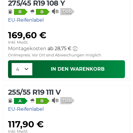
275/45 R19 108 Y
71db
B
B
EU-Reifenlabel
169,60 €
Inkl. MwSt.
Montagekosten
ab 28,75 €
Onlinepreis. Vor Ort sind Abweichungen möglich.
IN DEN WARENKORB
255/55 R19 111 V
71db
A
B
EU-Reifenlabel
117,90 €
Inkl. MwSt.