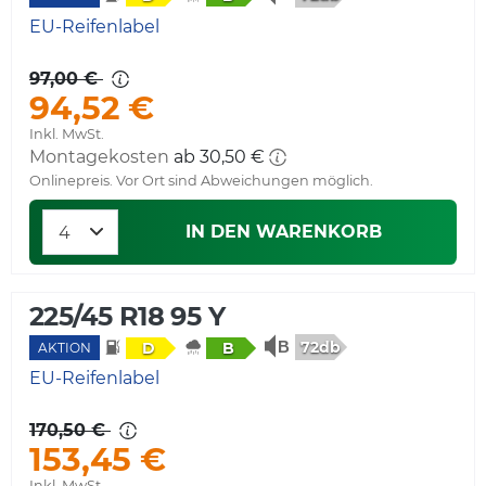
EU-Reifenlabel
97,00 €
94,52 €
Inkl. MwSt.
Montagekosten
ab 30,50 €
Onlinepreis. Vor Ort sind Abweichungen möglich.
IN DEN WARENKORB
225/45 R18 95 Y
72db
D
B
AKTION
EU-Reifenlabel
170,50 €
153,45 €
Inkl. MwSt.