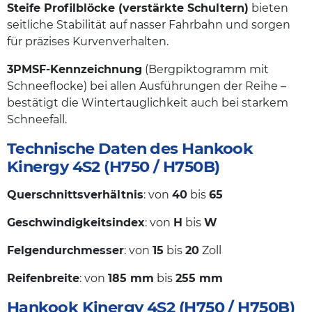
Steife Profilblöcke (verstärkte Schultern)
bieten
seitliche Stabilität auf nasser Fahrbahn und sorgen
für präzises Kurvenverhalten.
3PMSF-Kennzeichnung
(Bergpiktogramm mit
Schneeflocke) bei allen Ausführungen der Reihe –
bestätigt die Wintertauglichkeit auch bei starkem
Schneefall.
Technische Daten des Hankook
Kinergy 4S2 (H750 / H750B)
Querschnittsverhältnis
: von
40
bis
65
Geschwindigkeitsindex
: von
H
bis
W
Felgendurchmesser
: von
15
bis
20
Zoll
Reifenbreite
: von
185 mm
bis
255 mm
Hankook Kinergy 4S2 (H750 / H750B)