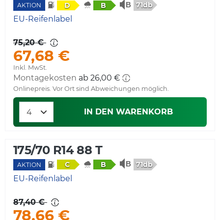
71db
D
B
AKTION
EU-Reifenlabel
75,20 €
67,68 €
Inkl. MwSt.
Montagekosten
ab 26,00 €
Onlinepreis. Vor Ort sind Abweichungen möglich.
IN DEN WARENKORB
175/70 R14 88 T
71db
C
B
AKTION
EU-Reifenlabel
87,40 €
78,66 €