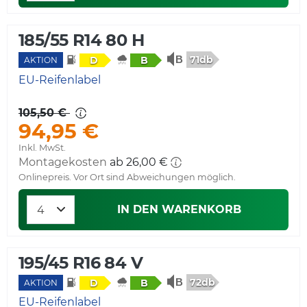
185/55 R14 80 H
71db
D
B
AKTION
EU-Reifenlabel
105,50 €
94,95 €
Inkl. MwSt.
Montagekosten
ab 26,00 €
Onlinepreis. Vor Ort sind Abweichungen möglich.
IN DEN WARENKORB
195/45 R16 84 V
72db
D
B
AKTION
EU-Reifenlabel