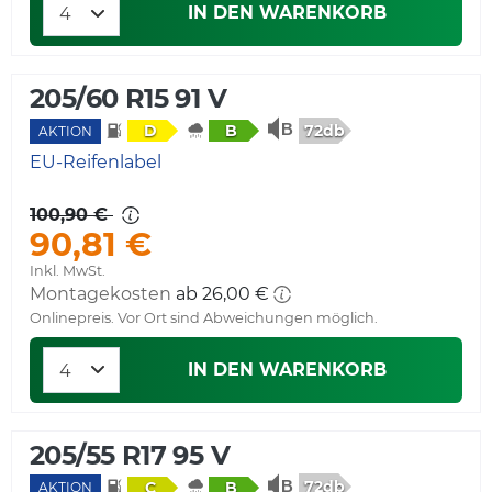
IN DEN WARENKORB
205/60 R15 91 V
72db
D
B
AKTION
EU-Reifenlabel
100,90 €
90,81 €
Inkl. MwSt.
Montagekosten
ab 26,00 €
Onlinepreis. Vor Ort sind Abweichungen möglich.
IN DEN WARENKORB
205/55 R17 95 V
72db
C
B
AKTION