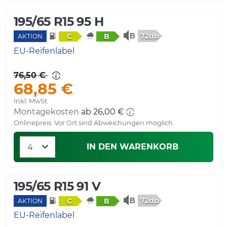
195/65 R15 95 H
72db
C
B
AKTION
EU-Reifenlabel
76,50 €
68,85 €
Inkl. MwSt.
Montagekosten
ab 26,00 €
Onlinepreis. Vor Ort sind Abweichungen möglich.
IN DEN WARENKORB
195/65 R15 91 V
72db
C
B
AKTION
EU-Reifenlabel