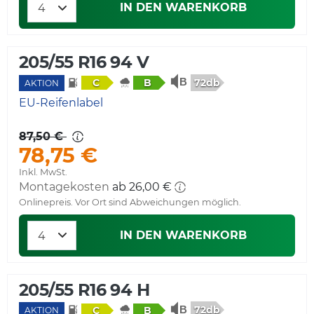
IN DEN WARENKORB
205/55 R16 94 V
72db
C
B
AKTION
EU-Reifenlabel
87,50 €
78,75 €
Inkl. MwSt.
Montagekosten
ab 26,00 €
Onlinepreis. Vor Ort sind Abweichungen möglich.
IN DEN WARENKORB
205/55 R16 94 H
72db
C
B
AKTION