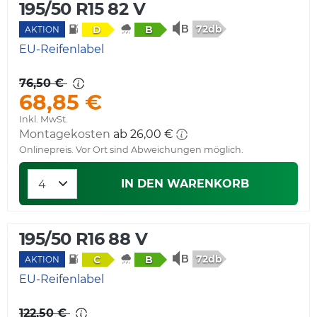
195/50 R15 82 V
72db
D
B
AKTION
EU-Reifenlabel
76,50 €
68,85 €
Inkl. MwSt.
Montagekosten
ab 26,00 €
Onlinepreis. Vor Ort sind Abweichungen möglich.
IN DEN WARENKORB
195/50 R16 88 V
72db
C
B
AKTION
EU-Reifenlabel
122,50 €