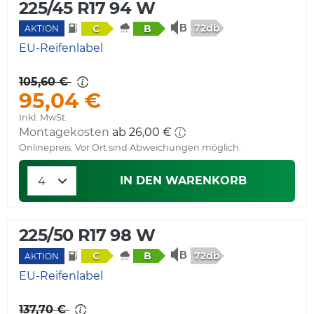
225/45 R17 94 W
72db
C
B
AKTION
EU-Reifenlabel
105,60 €
95,04 €
Inkl. MwSt.
Montagekosten
ab 26,00 €
Onlinepreis. Vor Ort sind Abweichungen möglich.
IN DEN WARENKORB
225/50 R17 98 W
72db
C
B
AKTION
EU-Reifenlabel
137,70 €