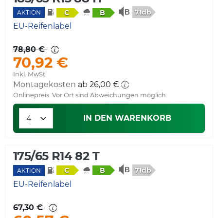
71db
C
B
AKTION
EU-Reifenlabel
78,80 €
70,92 €
Inkl. MwSt.
Montagekosten
ab 26,00 €
Onlinepreis. Vor Ort sind Abweichungen möglich.
IN DEN WARENKORB
175/65 R14 82 T
71db
C
B
AKTION
EU-Reifenlabel
67,30 €