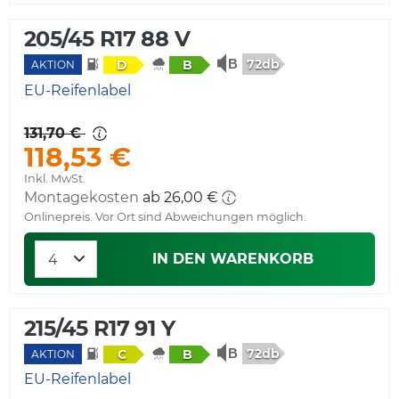
205/45 R17 88 V
72db
D
B
AKTION
EU-Reifenlabel
131,70 €
118,53 €
Inkl. MwSt.
Montagekosten
ab 26,00 €
Onlinepreis. Vor Ort sind Abweichungen möglich.
IN DEN WARENKORB
215/45 R17 91 Y
72db
C
B
AKTION
EU-Reifenlabel