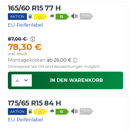
165/60 R15 77 H
71db
D
B
AKTION
EU-Reifenlabel
87,00 €
78,30 €
Inkl. MwSt.
Montagekosten
ab 26,00 €
Onlinepreis. Vor Ort sind Abweichungen möglich.
IN DEN WARENKORB
175/65 R15 84 H
71db
D
B
AKTION
EU-Reifenlabel