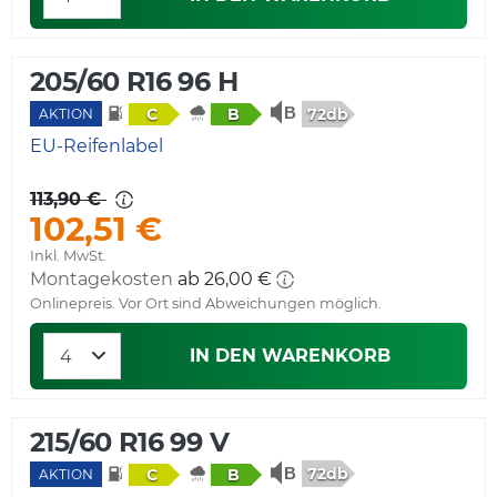
205/60 R16 96 H
72db
C
B
AKTION
EU-Reifenlabel
113,90 €
102,51 €
Inkl. MwSt.
Montagekosten
ab 26,00 €
Onlinepreis. Vor Ort sind Abweichungen möglich.
IN DEN WARENKORB
215/60 R16 99 V
72db
C
B
AKTION