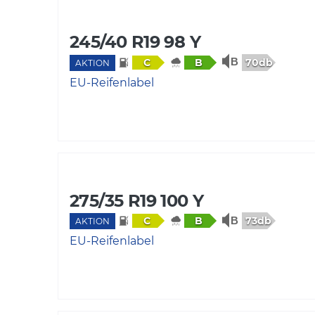
245/40 R19 98 Y
70db
C
B
AKTION
EU-Reifenlabel
275/35 R19 100 Y
73db
C
B
AKTION
EU-Reifenlabel