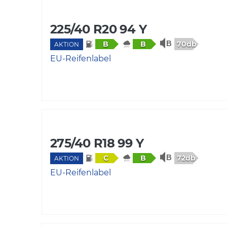
225/40 R20 94 Y
70db
B
B
AKTION
EU-Reifenlabel
275/40 R18 99 Y
72db
C
B
AKTION
EU-Reifenlabel