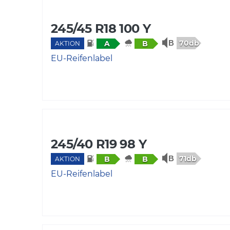
245/45 R18 100 Y
70db
A
B
AKTION
EU-Reifenlabel
245/40 R19 98 Y
71db
B
B
AKTION
EU-Reifenlabel