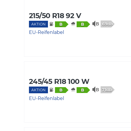
215/50 R18 92 V
69db
B
B
AKTION
EU-Reifenlabel
245/45 R18 100 W
71db
B
B
AKTION
EU-Reifenlabel