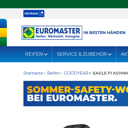
IN BESTEN HÄNDEN
REIFEN
SERVICE & ZUBEHÖR
AK
Startseite
Reifen
GOODYEAR
EAGLE F1 ASYMM