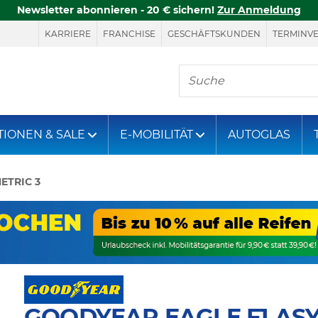
Newsletter abonnieren - 20 € sichern!
Zur Anmeldung
KARRIERE
FRANCHISE
GESCHÄFTSKUNDEN
TERMINV
Hier finden Sie, was S
TIONEN & SALE
E-MOBILITÄT
AUTOGLAS
ETRIC 3
GOODYEAR EAGLE F1 AS